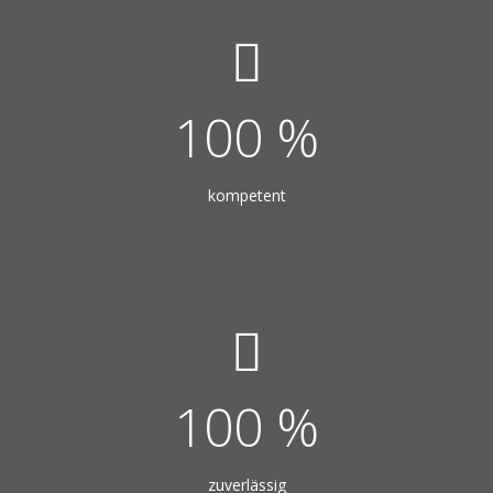
100
%
kompetent
100
%
zuverlässig