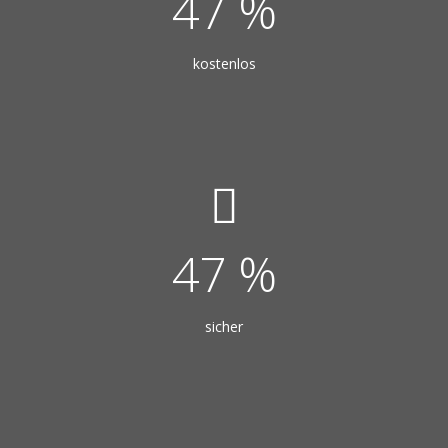
78
%
kostenlos
78
%
sicher