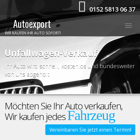
0152 5813 06 37
Autoexport
Togg
WIR KAUFEN IHR AUTO SOFORT!
navig
Unfallwagen-Verkauf
Ihr Auto wird schnell, kostenlos und bundesweiter
von uns abgeholt
Möchten Sie Ihr Auto verkaufen,
Fahrzeug
Wir kaufen jedes
Vereinbaren Sie jetzt einen Termin!