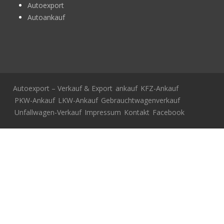
Autoexport
Autoankauf
Autoexport – Verkauf & Export
ankauf
KFZ-Ankauf
PKW-Ankauf
LKW-Ankauf
Gebrauchtwagenverkauf
Unfallwagen-Verkauf
Impressum
Kontakt
Facebook