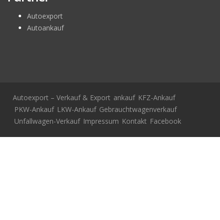
Autoexport
Autoankauf
Autoexport – Verkauf & Export
ankauf
KFZ-Ankauf
PKW-Ankauf
LKW-Ankauf
Gebrauchtwagenverkauf
Unfallwagen-Verkauf
Impressum
Kontakt
Facebook