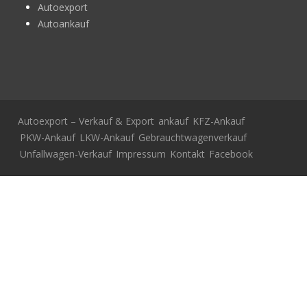
Autoexport
Autoankauf
Autoexport – Verkauf & Export
ankauf
KFZ-Ankauf
PKW-Ankauf
LKW-Ankauf
Gebrauchtwagenverkauf
Unfallwagen-Verkauf
Impressum
Kontakt
Facebook